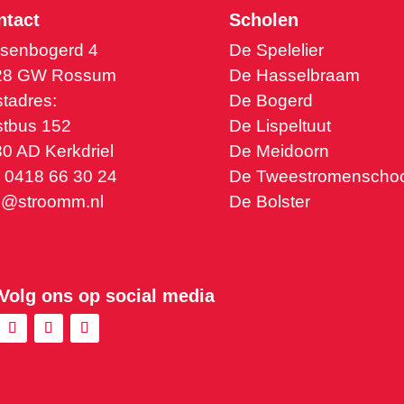
ntact
Scholen
senbogerd 4
De Spelelier
28 GW Rossum
De Hasselbraam
tadres:
De Bogerd
tbus 152
De Lispeltuut
0 AD Kerkdriel
De Meidoorn
. 0418 66 30 24
De Tweestromenschoo
o@stroomm.nl
De Bolster
Volg ons op social media