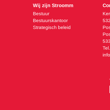
Wij zijn Stroomm
Co
Bestuur
Ker
Bestuurskantoor
53
Strategisch beleid
Pos
Pos
533
Tel
inf