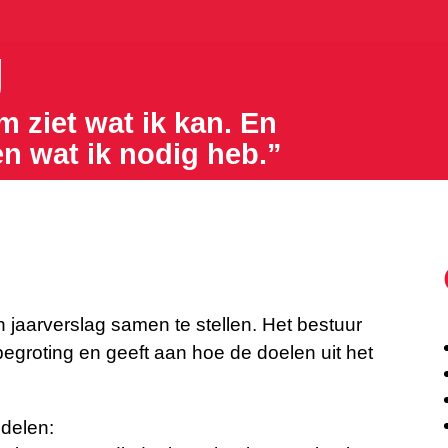
g
m ziet wat ik kan. En
en wat ik nodig heb.”
n jaarverslag samen te stellen. Het bestuur
 begroting en geeft aan hoe de doelen uit het
 delen: