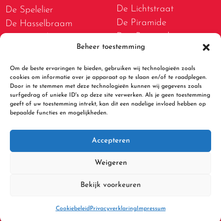
De Lichtstraat
De Spelelier
De Piramide
De Hasselbraam
Den Boogerd
De Bogerd
Beheer toestemming
D.W. van Dam van
De Lispeltuut
Brakelschool
De Meidoorn
Om de beste ervaringen te bieden, gebruiken wij technologieën zoals
De Spelwert
cookies om informatie over je apparaat op te slaan en/of te raadplegen.
De Tweestromenschool
Door in te stemmen met deze technologieën kunnen wij gegevens zoals
De Walsprong
De Bolster
surfgedrag of unieke ID's op deze site verwerken. Als je geen toestemming
geeft of uw toestemming intrekt, kan dit een nadelige invloed hebben op
De Kleine Beer
bepaalde functies en mogelijkheden.
Accepteren
Weigeren
Bekijk voorkeuren
Cookiebeleid
Privacyverklaring
Impressum