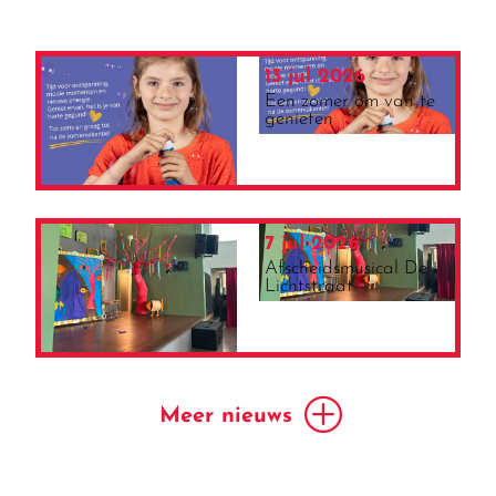
13 jul 2026
Een zomer om van te
genieten
7 jul 2026
Afscheidsmusical De
Lichtstraat
Meer nieuws