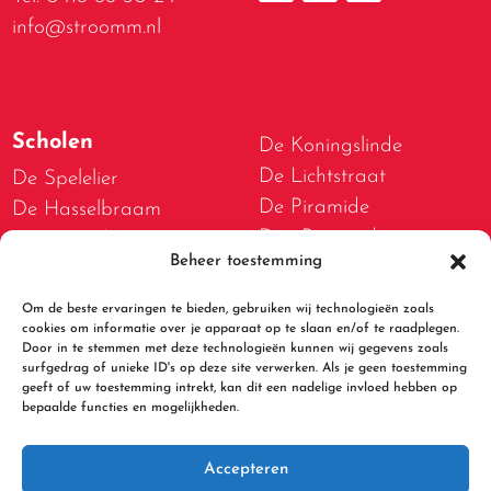
info@stroomm.nl
Scholen
De Koningslinde
De Lichtstraat
De Spelelier
De Piramide
De Hasselbraam
Den Boogerd
De Bogerd
Beheer toestemming
D.W. van Dam van
De Lispeltuut
Brakelschool
De Meidoorn
Om de beste ervaringen te bieden, gebruiken wij technologieën zoals
De Spelwert
cookies om informatie over je apparaat op te slaan en/of te raadplegen.
De Tweestromenschool
Door in te stemmen met deze technologieën kunnen wij gegevens zoals
De Walsprong
De Bolster
surfgedrag of unieke ID's op deze site verwerken. Als je geen toestemming
geeft of uw toestemming intrekt, kan dit een nadelige invloed hebben op
De Kleine Beer
bepaalde functies en mogelijkheden.
Accepteren