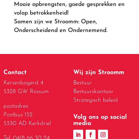
Mooie opbrengsten, goede gesprekken en
volop betrokkenheid!
Samen zijn we Stroomm: Open,
Onderscheidend en Ondernemend.
Contact
Wij zijn Stroomm
Kersenbogerd 4
Bestuur
5328 GW Rossum
Bestuurskantoor
Strategisch beleid
postadres:
Postbus 152
Volg ons op social
media
5330 AD Kerkdriel
Tel. 0418 66 30 24