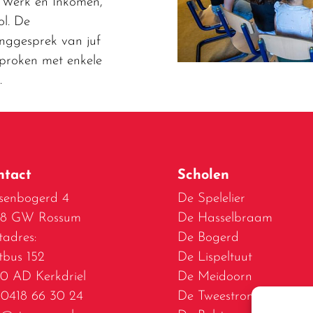
 Werk en Inkomen,
ol. De
inggesprek van juf
sproken met enkele
.
ntact
Scholen
senbogerd 4
De Spelelier
28 GW Rossum
De Hasselbraam
tadres:
De Bogerd
tbus 152
De Lispeltuut
0 AD Kerkdriel
De Meidoorn
. 0418 66 30 24
De Tweestromenschool