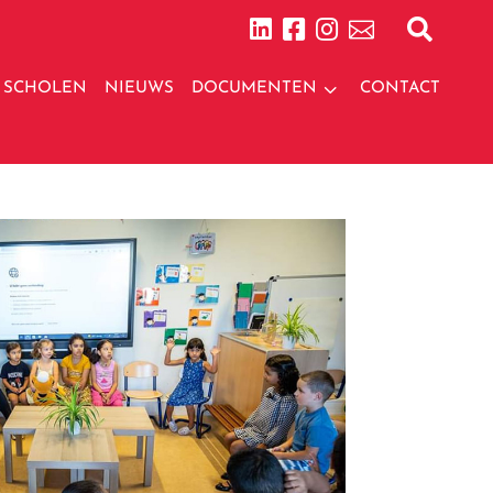





3
SCHOLEN
NIEUWS
DOCUMENTEN
CONTACT