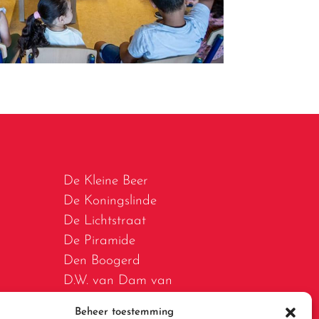
De Kleine Beer
De Koningslinde
De Lichtstraat
De Piramide
Den Boogerd
D.W. van Dam van
Brakelschool
Beheer toestemming