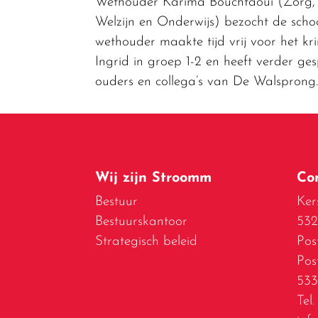
Wethouder Karima Bouchtaoui (Zorg,
Welzijn en Onderwijs) bezocht de scho
wethouder maakte tijd vrij voor het kr
Ingrid in groep 1-2 en heeft verder ge
ouders en collega’s van De Walsprong.
Wij zijn Stroomm
Co
Bestuur
Ker
Bestuurskantoor
53
Strategisch beleid
Pos
Pos
533
Tel