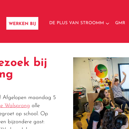
3
DE PLUS VAN STROOMM
GMR
WERKEN BIJ
zoek bij
ong
ar! Afgelopen maandag 5
De Walsprong
alle
egroet op school. Op
en bijzondere gast: