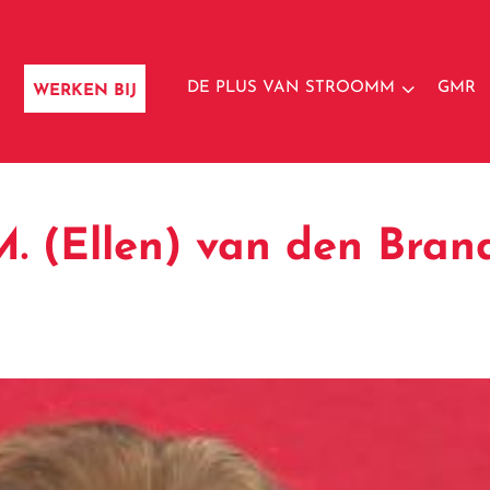
3
DE PLUS VAN STROOMM
GMR
WERKEN BIJ
. (Ellen) van den Bran