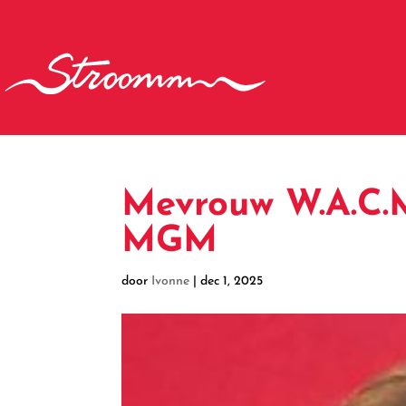
Mevrouw W.A.C.M
MGM
door
Ivonne
|
dec 1, 2025