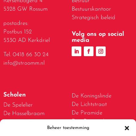
Kersenbogerd 4
Bestuur
5328 GW Rossum
Bestuurskantoor
Strategisch beleid
postadres:
Postbus 152
Volg ons op social
media
5330 AD Kerkdriel
Tel. 0418 66 30 24
info@stroomm.nl
Scholen
De Koningslinde
De Lichtstraat
De Spelelier
De Piramide
De Hasselbraam
Den Boogerd
De Bogerd
Beheer toestemming
D.W. van Dam van
De Lispeltuut