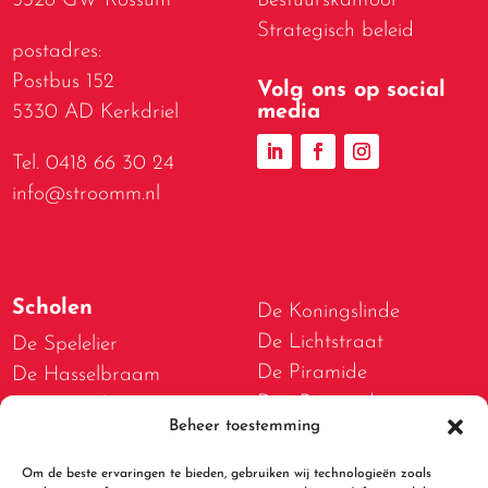
5328 GW Rossum
Bestuurskantoor
Strategisch beleid
postadres:
Postbus 152
Volg ons op social
media
5330 AD Kerkdriel
Tel. 0418 66 30 24
info@stroomm.nl
Scholen
De Koningslinde
De Lichtstraat
De Spelelier
De Piramide
De Hasselbraam
Den Boogerd
De Bogerd
Beheer toestemming
D.W. van Dam van
De Lispeltuut
Brakelschool
De Meidoorn
Om de beste ervaringen te bieden, gebruiken wij technologieën zoals