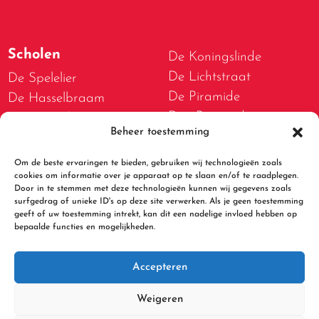
Scholen
De Koningslinde
De Lichtstraat
De Spelelier
De Piramide
De Hasselbraam
Den Boogerd
De Bogerd
Beheer toestemming
D.W. van Dam van
De Lispeltuut
Brakelschool
De Meidoorn
Om de beste ervaringen te bieden, gebruiken wij technologieën zoals
De Spelwert
cookies om informatie over je apparaat op te slaan en/of te raadplegen.
De Tweestromenschool
Door in te stemmen met deze technologieën kunnen wij gegevens zoals
De Walsprong
De Bolster
surfgedrag of unieke ID's op deze site verwerken. Als je geen toestemming
geeft of uw toestemming intrekt, kan dit een nadelige invloed hebben op
De Kleine Beer
bepaalde functies en mogelijkheden.
Accepteren
Weigeren