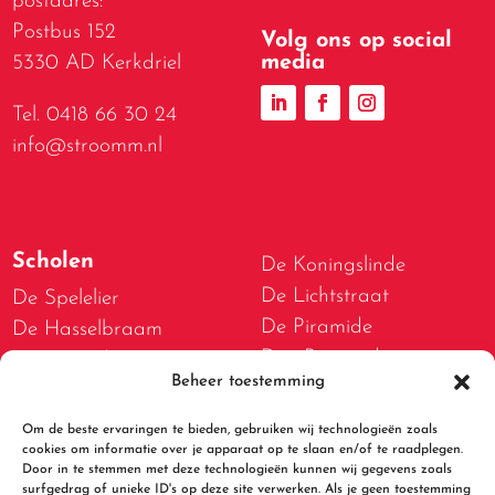
postadres:
Postbus 152
Volg ons op social
media
5330 AD Kerkdriel
Tel. 0418 66 30 24
info@stroomm.nl
Scholen
De Koningslinde
De Lichtstraat
De Spelelier
De Piramide
De Hasselbraam
Den Boogerd
De Bogerd
Beheer toestemming
D.W. van Dam van
De Lispeltuut
Brakelschool
De Meidoorn
Om de beste ervaringen te bieden, gebruiken wij technologieën zoals
De Spelwert
De Tweestromenschool
cookies om informatie over je apparaat op te slaan en/of te raadplegen.
Door in te stemmen met deze technologieën kunnen wij gegevens zoals
De Walsprong
De Bolster
surfgedrag of unieke ID's op deze site verwerken. Als je geen toestemming