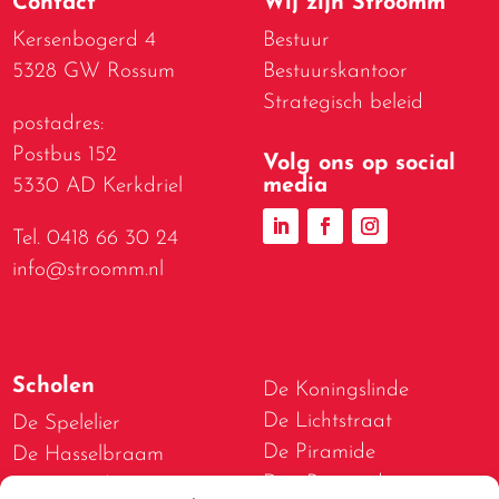
Contact
Wij zijn Stroomm
Kersenbogerd 4
Bestuur
5328 GW Rossum
Bestuurskantoor
Strategisch beleid
postadres:
Postbus 152
Volg ons op social
media
5330 AD Kerkdriel
Tel. 0418 66 30 24
info@stroomm.nl
Scholen
De Koningslinde
De Lichtstraat
De Spelelier
De Piramide
De Hasselbraam
Den Boogerd
De Bogerd