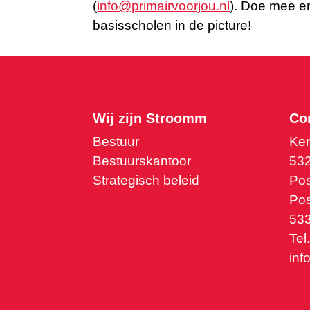
(
info@primairvoorjou.nl
). Doe mee e
basisscholen in de picture!
Wij zijn Stroomm
Co
Bestuur
Ker
Bestuurskantoor
53
Strategisch beleid
Pos
Pos
533
Tel
inf