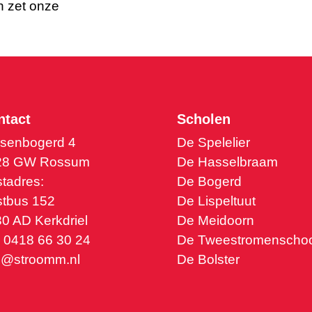
n zet onze
ntact
Scholen
senbogerd 4
De Spelelier
28 GW Rossum
De Hasselbraam
tadres:
De Bogerd
tbus 152
De Lispeltuut
0 AD Kerkdriel
De Meidoorn
. 0418 66 30 24
De Tweestromenschoo
o@stroomm.nl
De Bolster