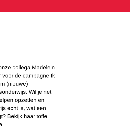
!
 onze collega Madelein
ur voor de campagne Ik
om (nieuwe)
onderwijs. Wil je net
elpen opzetten en
js echt is, wat een
gt? Bekijk haar toffe
a