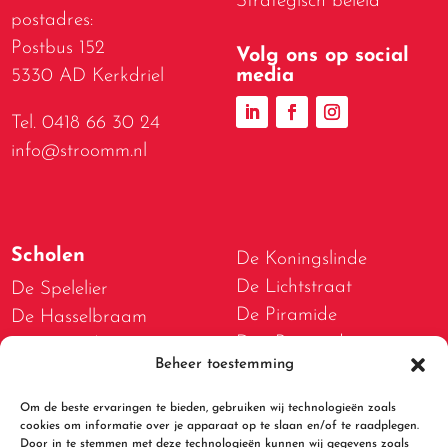
Strategisch beleid
postadres:
Postbus 152
Volg ons op social
media
5330 AD Kerkdriel
Tel. 0418 66 30 24
info@stroomm.nl
Scholen
De Koningslinde
De Lichtstraat
De Spelelier
De Piramide
De Hasselbraam
Den Boogerd
De Bogerd
Beheer toestemming
D.W. van Dam van
De Lispeltuut
Brakelschool
De Meidoorn
Om de beste ervaringen te bieden, gebruiken wij technologieën zoals
De Spelwert
De Tweestromenschool
cookies om informatie over je apparaat op te slaan en/of te raadplegen.
Door in te stemmen met deze technologieën kunnen wij gegevens zoals