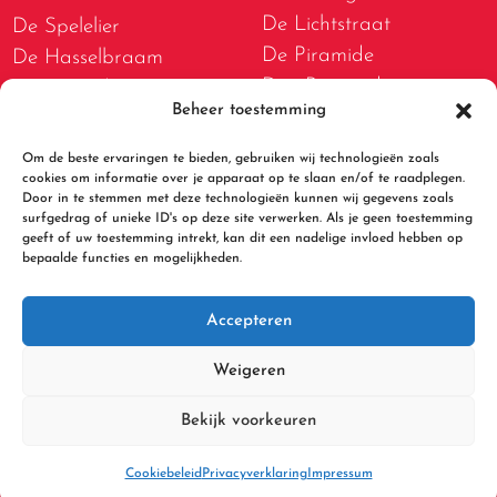
De Lichtstraat
De Spelelier
De Piramide
De Hasselbraam
Den Boogerd
De Bogerd
Beheer toestemming
D.W. van Dam van
De Lispeltuut
Brakelschool
De Meidoorn
Om de beste ervaringen te bieden, gebruiken wij technologieën zoals
De Spelwert
cookies om informatie over je apparaat op te slaan en/of te raadplegen.
De Tweestromenschool
Door in te stemmen met deze technologieën kunnen wij gegevens zoals
De Walsprong
De Bolster
surfgedrag of unieke ID's op deze site verwerken. Als je geen toestemming
geeft of uw toestemming intrekt, kan dit een nadelige invloed hebben op
De Kleine Beer
bepaalde functies en mogelijkheden.
Accepteren
Weigeren
Bekijk voorkeuren
Cookiebeleid
Privacyverklaring
Impressum