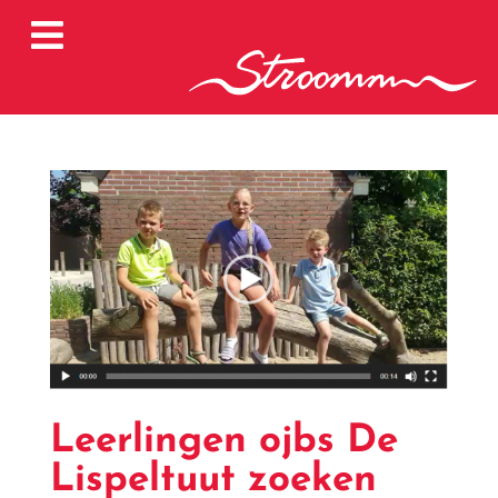

Leerlingen ojbs De
Lispeltuut zoeken