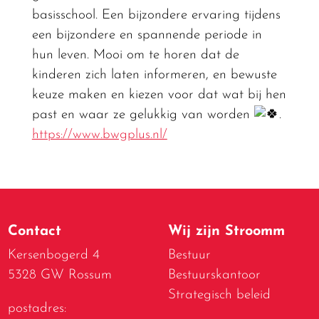
basisschool. Een bijzondere ervaring tijdens
een bijzondere en spannende periode in
hun leven. Mooi om te horen dat de
kinderen zich laten informeren, en bewuste
keuze maken en kiezen voor dat wat bij hen
past en waar ze gelukkig van worden
.
https://www.bwgplus.nl/
Contact
Wij zijn Stroomm
Kersenbogerd 4
Bestuur
5328 GW Rossum
Bestuurskantoor
Strategisch beleid
postadres: