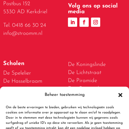
Postbus 152
Volg ons op social
media
5330 AD Kerkdriel
Tel. 0418 66 30 24
info@stroomm.nl
Scholen
De Koningslinde
De Lichtstraat
De Spelelier
De Piramide
De Hasselbraam
Den Boogerd
De Bogerd
Beheer toestemming
D.W. van Dam van
De Lispeltuut
Brakelschool
De Meidoorn
Om de beste ervaringen te bieden, gebruiken wij technologieën zoals
De Spelwert
cookies om informatie over je apparaat op te slaan en/of te raadplegen.
De Tweestromenschool
Door in te stemmen met deze technologieën kunnen wij gegevens zoals
De Walsprong
De Bolster
surfgedrag of unieke ID's op deze site verwerken. Als je geen toestemming
geeft of uw toestemming intrekt, kan dit een nadelige invloed hebben op