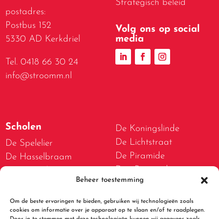
Strategisch beleid
postadres:
Postbus 152
Volg ons op social
media
5330 AD Kerkdriel
Tel. 0418 66 30 24
info@stroomm.nl
Scholen
De Koningslinde
De Lichtstraat
De Spelelier
De Piramide
De Hasselbraam
Den Boogerd
De Bogerd
Beheer toestemming
D.W. van Dam van
De Lispeltuut
Brakelschool
De Meidoorn
Om de beste ervaringen te bieden, gebruiken wij technologieën zoals
De Spelwert
cookies om informatie over je apparaat op te slaan en/of te raadplegen.
De Tweestromenschool